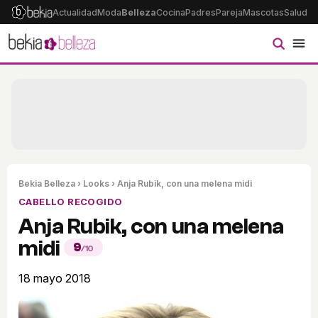
Actualidad
Moda
Belleza
Cocina
Padres
Pareja
Mascotas
Salud
Ps
Bekia Belleza
›
Looks
› Anja Rubik, con una melena midi
CABELLO RECOGIDO
Anja Rubik, con una melena
midi
9
/10
18 mayo 2018