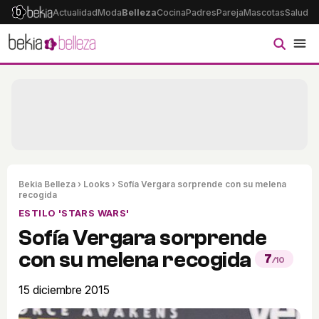
Actualidad
Moda
Belleza
Cocina
Padres
Pareja
Mascotas
Salud
Ps
Bekia Belleza
›
Looks
› Sofía Vergara sorprende con su melena
recogida
ESTILO 'STARS WARS'
Sofía Vergara sorprende
con su melena recogida
7
/10
15 diciembre 2015