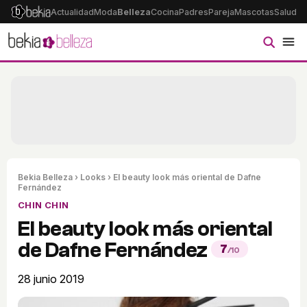
Actualidad
Moda
Belleza
Cocina
Padres
Pareja
Mascotas
Salud
Ps
Bekia Belleza
›
Looks
› El beauty look más oriental de Dafne
Fernández
CHIN CHIN
El beauty look más oriental
de Dafne Fernández
7
/10
28 junio 2019