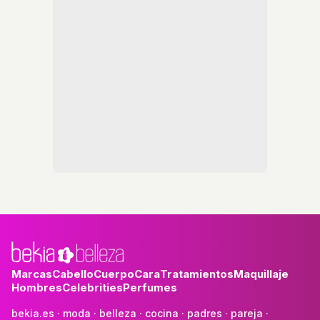
Marcas
Cabello
Cuerpo
Cara
Tratamientos
Maquillaje
Hombres
Celebrities
Perfumes
bekia.es
·
moda
·
belleza
·
cocina
·
padres
·
pareja
·