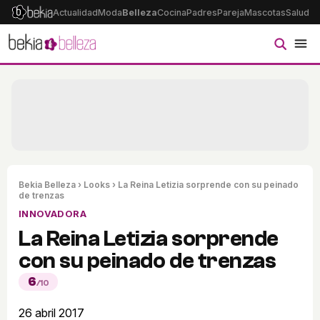
Actualidad
Moda
Belleza
Cocina
Padres
Pareja
Mascotas
Salud
Ps
Bekia Belleza
›
Looks
› La Reina Letizia sorprende con su peinado
de trenzas
INNOVADORA
La Reina Letizia sorprende
con su peinado de trenzas
6
/10
26 abril 2017