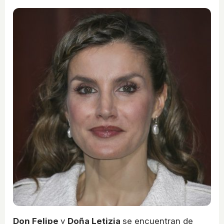
Don Felipe
y
Doña Letizia
se encuentran de