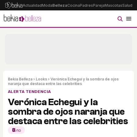
Actualidad
Moda
Belleza
Cocina
Padres
Pareja
Mascotas
Salud
Ps
Bekia Belleza
›
Looks
› Verónica Echegui y la sombra de ojos
naranja que destaca entre las celebrities
ALERTA TENDENCIA
Verónica Echegui y la
sombra de ojos naranja que
destaca entre las celebrities
8
/10