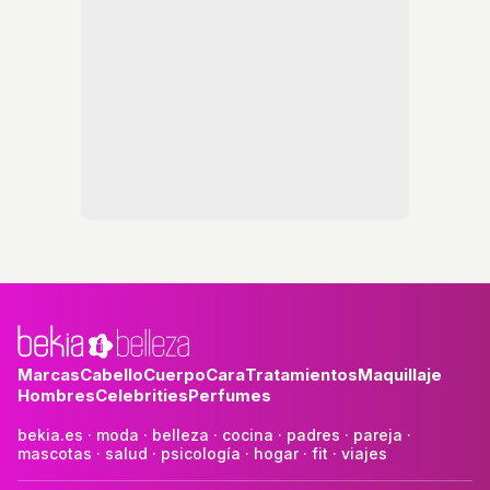
Marcas
Cabello
Cuerpo
Cara
Tratamientos
Maquillaje
Hombres
Celebrities
Perfumes
bekia.es
·
moda
·
belleza
·
cocina
·
padres
·
pareja
·
mascotas
·
salud
·
psicología
·
hogar
·
fit
·
viajes