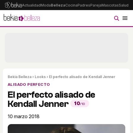
Actualidad
Moda
Belleza
Cocina
Padres
Pareja
Mascotas
Salud
Ps
Bekia Belleza
›
Looks
› El perfecto alisado de Kendall Jenner
ALISADO PERFECTO
El perfecto alisado de
Kendall Jenner
10
/10
10 marzo 2018