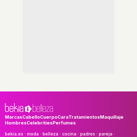
Marcas
Cabello
Cuerpo
Cara
Tratamientos
Maquillaje
Hombres
Celebrities
Perfumes
bekia.es
·
moda
·
belleza
·
cocina
·
padres
·
pareja
·