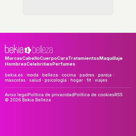
Marcas
Cabello
Cuerpo
Cara
Tratamientos
Maquillaje
Hombres
Celebrities
Perfumes
bekia.es
·
moda
·
belleza
·
cocina
·
padres
·
pareja
·
mascotas
·
salud
·
psicología
·
hogar
·
fit
·
viajes
Aviso legal
Política de privacidad
Política de cookies
RSS
© 2026 Bekia Belleza