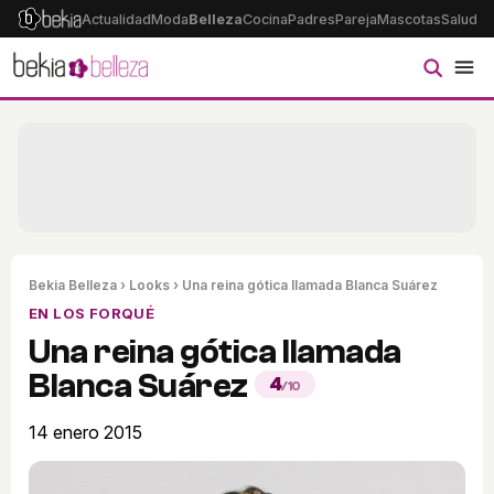
Actualidad
Moda
Belleza
Cocina
Padres
Pareja
Mascotas
Salud
Ps
Bekia Belleza
›
Looks
› Una reina gótica llamada Blanca Suárez
EN LOS FORQUÉ
Una reina gótica llamada
Blanca Suárez
4
/10
14 enero 2015