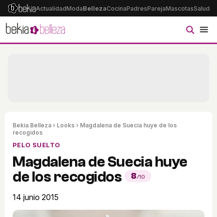
Actualidad
Moda
Belleza
Cocina
Padres
Pareja
Mascotas
Salud
Ps
Bekia Belleza
›
Looks
› Magdalena de Suecia huye de los
recogidos
PELO SUELTO
Magdalena de Suecia huye
de los recogidos
8
/10
14 junio 2015