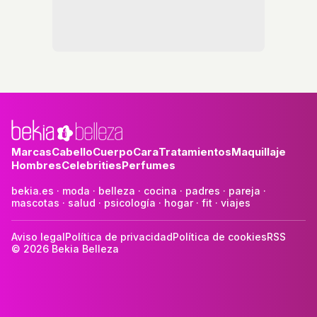
Marcas
Cabello
Cuerpo
Cara
Tratamientos
Maquillaje
Hombres
Celebrities
Perfumes
bekia.es
·
moda
·
belleza
·
cocina
·
padres
·
pareja
·
mascotas
·
salud
·
psicología
·
hogar
·
fit
·
viajes
Aviso legal
Política de privacidad
Política de cookies
RSS
© 2026 Bekia Belleza