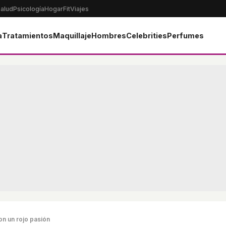
alud
Psicología
Hogar
Fit
Viajes
a
Tratamientos
Maquillaje
Hombres
Celebrities
Perfumes
on un rojo pasión