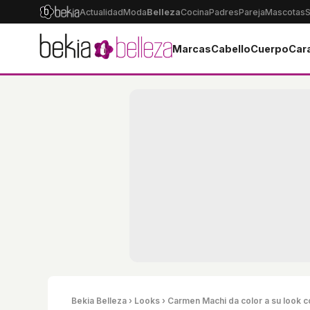
Actualidad
Moda
Belleza
Cocina
Padres
Pareja
Mascotas
S
Marcas
Cabello
Cuerpo
Car
Bekia Belleza
›
Looks
› Carmen Machi da color a su look c