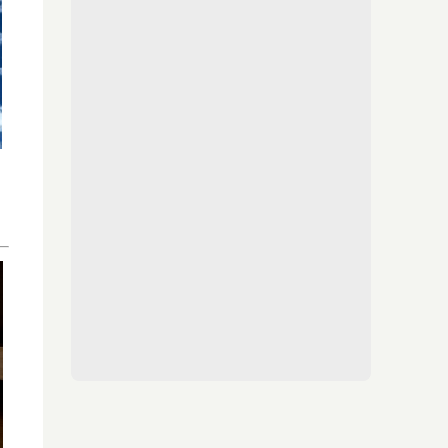
¿Notas más frío de noche?
La ciencia explica por qué sentimos más frío
al final del día