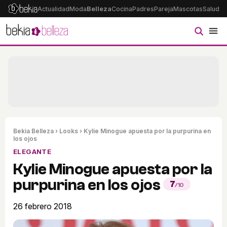
Actualidad
Moda
Belleza
Cocina
Padres
Pareja
Mascotas
Salud
Ps
Bekia Belleza
›
Looks
› Kylie Minogue apuesta por la purpurina en
los ojos
ELEGANTE
Kylie Minogue apuesta por la
purpurina en los ojos
7
/10
26 febrero 2018