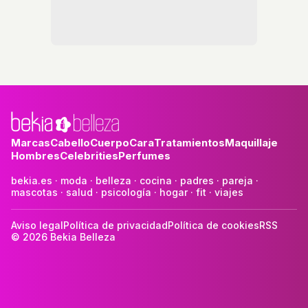
Marcas
Cabello
Cuerpo
Cara
Tratamientos
Maquillaje
Hombres
Celebrities
Perfumes
bekia.es
·
moda
·
belleza
·
cocina
·
padres
·
pareja
·
mascotas
·
salud
·
psicología
·
hogar
·
fit
·
viajes
Aviso legal
Política de privacidad
Política de cookies
RSS
© 2026 Bekia Belleza