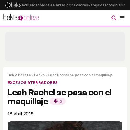
Actualidad
Moda
Belleza
Cocina
Padres
Pareja
Mascotas
Salud
Ps
Bekia Belleza
›
Looks
› Leah Rachel se pasa con el maquillaje
EXCESOS ATERRADORES
Leah Rachel se pasa con el
maquillaje
4
/10
18 abril 2019