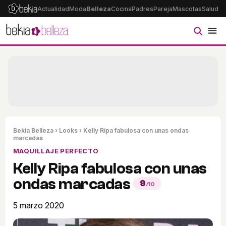
Actualidad
Moda
Belleza
Cocina
Padres
Pareja
Mascotas
Salud
Ps
Bekia Belleza
›
Looks
› Kelly Ripa fabulosa con unas ondas
marcadas
MAQUILLAJE PERFECTO
Kelly Ripa fabulosa con unas
ondas marcadas
9
/10
5 marzo 2020