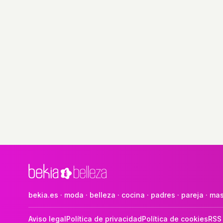
bekia.es
·
moda
·
belleza
·
cocina
·
padres
·
pareja
·
mas
Aviso legal
Política de privacidad
Política de cookies
RSS