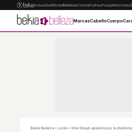
Actualidad
Moda
Belleza
Cocina
Padres
Pareja
Mascotas
S
Marcas
Cabello
Cuerpo
Car
Bekia Belleza
›
Looks
› Irina Shayk apuesta por la diadem