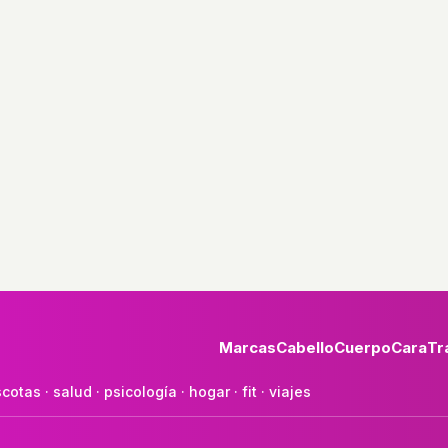
Marcas
Cabello
Cuerpo
Cara
Tr
cotas
·
salud
·
psicología
·
hogar
·
fit
·
viajes