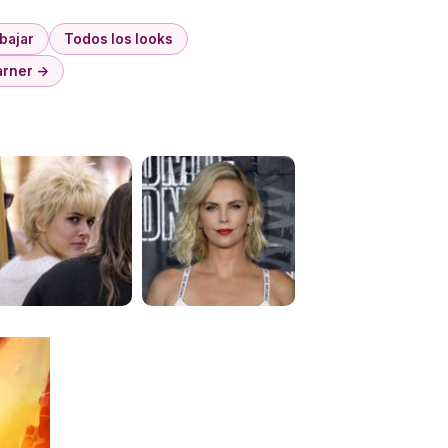
abajar
Todos los looks
arner →