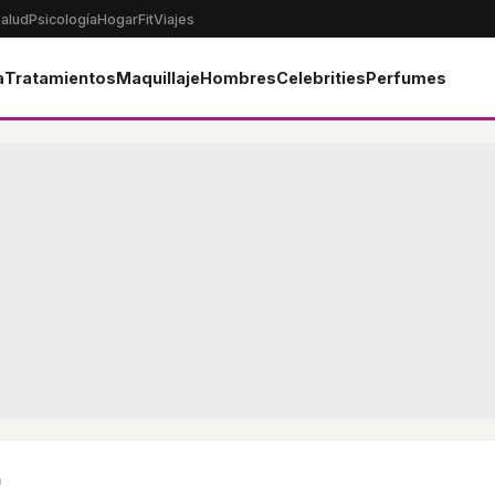
alud
Psicología
Hogar
Fit
Viajes
a
Tratamientos
Maquillaje
Hombres
Celebrities
Perfumes
a