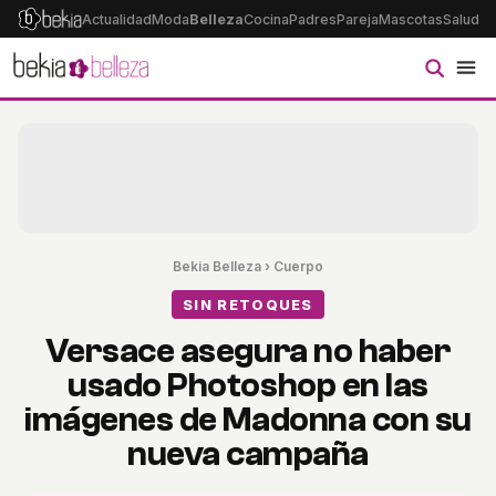
Actualidad
Moda
Belleza
Cocina
Padres
Pareja
Mascotas
Salud
Ps
Bekia Belleza
›
Cuerpo
SIN RETOQUES
Versace asegura no haber
usado Photoshop en las
imágenes de Madonna con su
nueva campaña