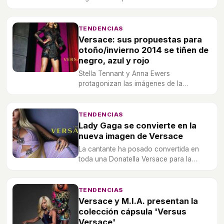
mano de la firma Versace, para encarnar
la esencia de su próxima colección
primavera/verano 2015.
TENDENCIAS
Versace: sus propuestas para
otoño/invierno 2014 se tiñen de
negro, azul y rojo
Stella Tennant y Anna Ewers
protagonizan las imágenes de la
campaña para la próxima temporada.
TENDENCIAS
Lady Gaga se convierte en la
nueva imagen de Versace
La cantante ha posado convertida en
toda una Donatella Versace para la
campaña primavera/verano 2014.
TENDENCIAS
Versace y M.I.A. presentan la
colección cápsula 'Versus
Versace'