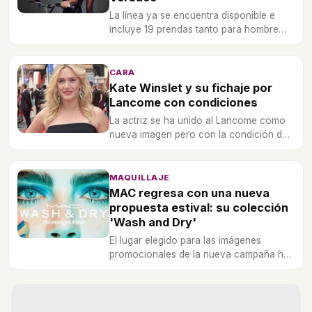
La línea ya se encuentra disponible e
incluye 19 prendas tanto para hombre
como para mujer.
CARA
Kate Winslet y su fichaje por
Lancome con condiciones
La actriz se ha unido al Lancome como
nueva imagen pero con la condición de
que no usen Photoshop en sus
imágenes: lucha por la naturalidad.
MAQUILLAJE
MAC regresa con una nueva
propuesta estival: su colección
'Wash and Dry'
El lugar elegido para las imágenes
promocionales de la nueva campaña ha
sido una lavandería.