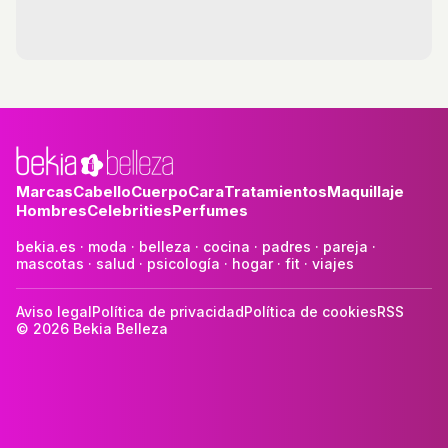
Marcas
Cabello
Cuerpo
Cara
Tratamientos
Maquillaje
Hombres
Celebrities
Perfumes
bekia.es
·
moda
·
belleza
·
cocina
·
padres
·
pareja
·
mascotas
·
salud
·
psicología
·
hogar
·
fit
·
viajes
Aviso legal
Política de privacidad
Política de cookies
RSS
© 2026 Bekia Belleza