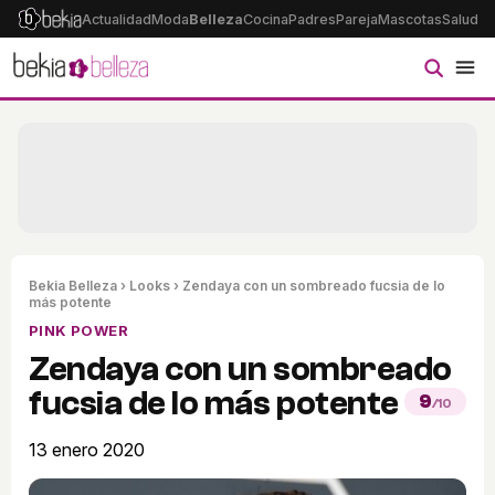
Actualidad
Moda
Belleza
Cocina
Padres
Pareja
Mascotas
Salud
Ps
Bekia Belleza
›
Looks
› Zendaya con un sombreado fucsia de lo
más potente
PINK POWER
Zendaya con un sombreado
fucsia de lo más potente
9
/10
13 enero 2020