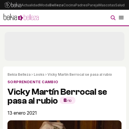
Actualidad
Moda
Belleza
Cocina
Padres
Pareja
Mascotas
Salud
Ps
Bekia Belleza
›
Looks
› Vicky Martín Berrocal se pasa al rubio
SORPRENDENTE CAMBIO
Vicky Martín Berrocal se
pasa al rubio
8
/10
13 enero 2021