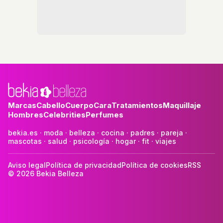
Marcas
Cabello
Cuerpo
Cara
Tratamientos
Maquillaje
Hombres
Celebrities
Perfumes
bekia.es
·
moda
·
belleza
·
cocina
·
padres
·
pareja
·
mascotas
·
salud
·
psicología
·
hogar
·
fit
·
viajes
Aviso legal
Política de privacidad
Política de cookies
RSS
© 2026 Bekia Belleza