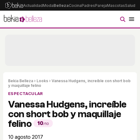
Actualidad
Moda
Belleza
Cocina
Padres
Pareja
Mascotas
Salud
Ps
Bekia Belleza
›
Looks
› Vanessa Hudgens, increíble con short bob
y maquillaje felino
ESPECTACULAR
Vanessa Hudgens, increíble
con short bob y maquillaje
felino
10
/10
10 agosto 2017