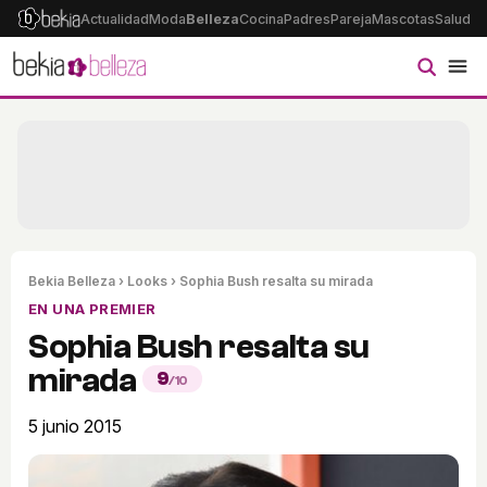
Actualidad
Moda
Belleza
Cocina
Padres
Pareja
Mascotas
Salud
Ps
Bekia Belleza
›
Looks
› Sophia Bush resalta su mirada
EN UNA PREMIER
Sophia Bush resalta su
mirada
9
/10
5 junio 2015