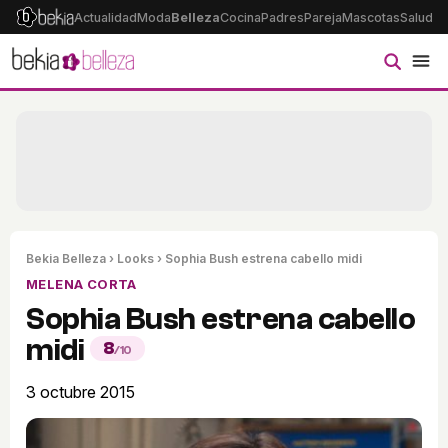
Actualidad
Moda
Belleza
Cocina
Padres
Pareja
Mascotas
Salud
Ps
Bekia Belleza
›
Looks
› Sophia Bush estrena cabello midi
MELENA CORTA
Sophia Bush estrena cabello
midi
8
/10
3 octubre 2015