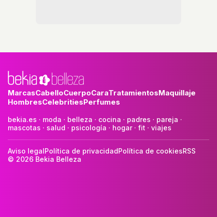
Marcas
Cabello
Cuerpo
Cara
Tratamientos
Maquillaje
Hombres
Celebrities
Perfumes
bekia.es
·
moda
·
belleza
·
cocina
·
padres
·
pareja
·
mascotas
·
salud
·
psicología
·
hogar
·
fit
·
viajes
Aviso legal
Política de privacidad
Política de cookies
RSS
© 2026 Bekia Belleza