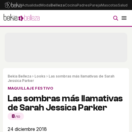
Actualidad
Moda
Belleza
Cocina
Padres
Pareja
Mascotas
Salud
Ps
Bekia Belleza
›
Looks
› Las sombras más llamativas de Sarah
Jessica Parker
MAQUILLAJE FESTIVO
Las sombras más llamativas
de Sarah Jessica Parker
8
/10
24 diciembre 2018