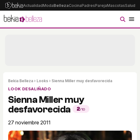
Actualidad
Moda
Belleza
Cocina
Padres
Pareja
Mascotas
Salud
Ps
Bekia Belleza
›
Looks
› Sienna Miller muy desfavorecida
LOOK DESALIÑADO
Sienna Miller muy
desfavorecida
2
/10
27 noviembre 2011