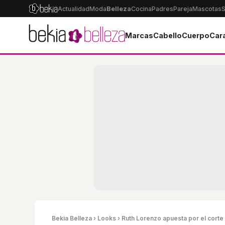
Actualidad
Moda
Belleza
Cocina
Padres
Pareja
Mascotas
S
Marcas
Cabello
Cuerpo
Car
Bekia Belleza
›
Looks
› Ruth Lorenzo apuesta por el corte