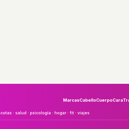
Marcas
Cabello
Cuerpo
Cara
Tr
cotas
·
salud
·
psicología
·
hogar
·
fit
·
viajes