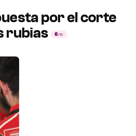
uesta por el corte
s rubias
6
/10