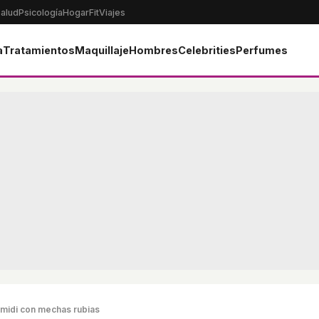
alud
Psicología
Hogar
Fit
Viajes
a
Tratamientos
Maquillaje
Hombres
Celebrities
Perfumes
 midi con mechas rubias