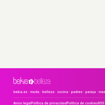
bekia.es
·
moda
·
belleza
·
cocina
·
padres
·
pareja
·
mas
Aviso legal
Política de privacidad
Política de cookies
RSS