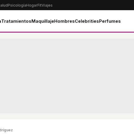
alud
Psicología
Hogar
Fit
Viajes
a
Tratamientos
Maquillaje
Hombres
Celebrities
Perfumes
odríguez