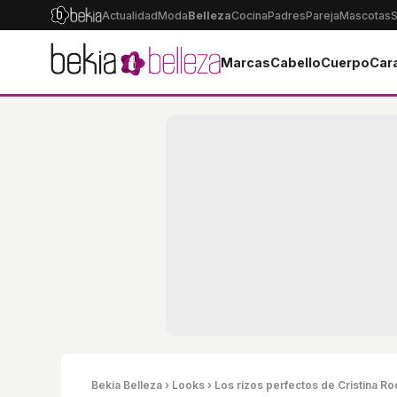
Actualidad
Moda
Belleza
Cocina
Padres
Pareja
Mascotas
S
Marcas
Cabello
Cuerpo
Car
Bekia Belleza
›
Looks
› Los rizos perfectos de Cristina R