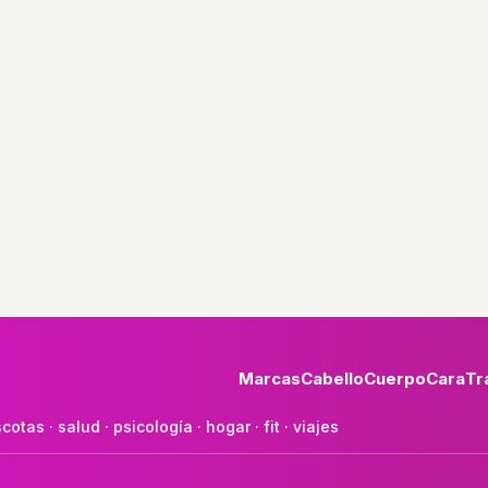
Marcas
Cabello
Cuerpo
Cara
Tr
cotas
·
salud
·
psicología
·
hogar
·
fit
·
viajes