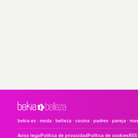
bekia.es
·
moda
·
belleza
·
cocina
·
padres
·
pareja
·
mas
Aviso legal
Política de privacidad
Política de cookies
RSS