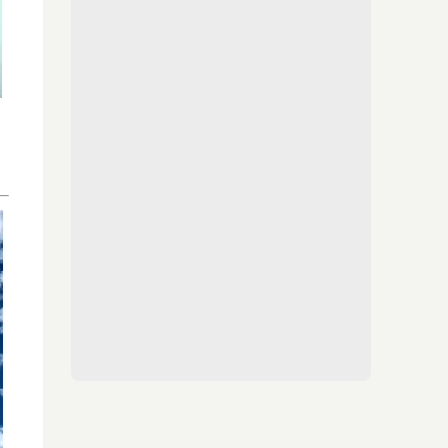
¿Sabes qué baja tu ánimo?
¿Te notas más irritable últimamente? Puede
ser por este hábito