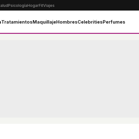
alud
Psicología
Hogar
Fit
Viajes
a
Tratamientos
Maquillaje
Hombres
Celebrities
Perfumes