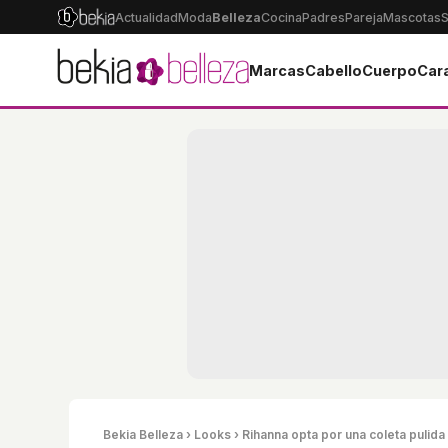
Actualidad
Moda
Belleza
Cocina
Padres
Pareja
Mascotas
S
Marcas
Cabello
Cuerpo
Car
Bekia Belleza
›
Looks
› Rihanna opta por una coleta pulida