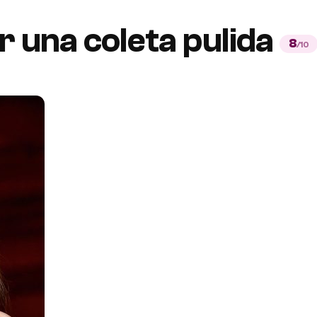
r una coleta pulida
8
/10