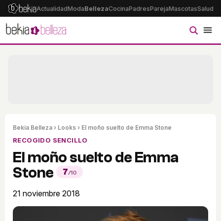
Actualidad
Moda
Belleza
Cocina
Padres
Pareja
Mascotas
Salud
Ps
Bekia Belleza
›
Looks
› El moño suelto de Emma Stone
RECOGIDO SENCILLO
El moño suelto de Emma
Stone
7
/10
21 noviembre 2018