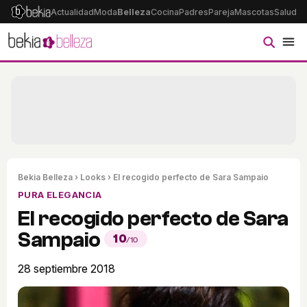
Actualidad
Moda
Belleza
Cocina
Padres
Pareja
Mascotas
Salud
Ps
Bekia Belleza
›
Looks
› El recogido perfecto de Sara Sampaio
PURA ELEGANCIA
El recogido perfecto de Sara
Sampaio
10
/10
28 septiembre 2018