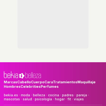
Marcas
Cabello
Cuerpo
Cara
Tratamientos
Maquillaje
Hombres
Celebrities
Perfumes
bekia.es
·
moda
·
belleza
·
cocina
·
padres
·
pareja
·
mascotas
·
salud
·
psicología
·
hogar
·
fit
·
viajes