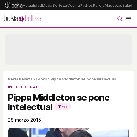
Actualidad
Moda
Belleza
Cocina
Padres
Pareja
Mascotas
Salud
Ps
Bekia Belleza
›
Looks
› Pippa Middleton se pone intelectual
INTELECTUAL
Pippa Middleton se pone
intelectual
7
/10
28 marzo 2015