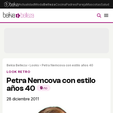
Actualidad
Moda
Belleza
Cocina
Padres
Pareja
Mascotas
Salud
Ps
Bekia Belleza
›
Looks
› Petra Nemcova con estilo años 40
LOOK RETRO
Petra Nemcova con estilo
años 40
9
/10
28 diciembre 2011