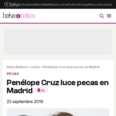
Actualidad
Moda
Belleza
Cocina
Padres
Pareja
Mascotas
Salud
Ps
Bekia Belleza
›
Looks
› Penélope Cruz luce pecas en Madrid
PECAS
Penélope Cruz luce pecas en
Madrid
8
/10
22 septiembre 2016