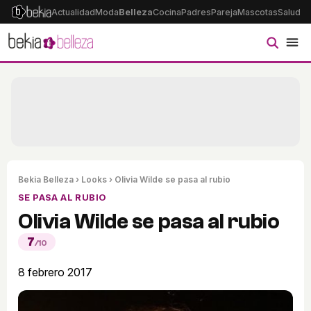
Actualidad
Moda
Belleza
Cocina
Padres
Pareja
Mascotas
Salud
Ps
Bekia Belleza
›
Looks
› Olivia Wilde se pasa al rubio
SE PASA AL RUBIO
Olivia Wilde se pasa al rubio
7
/10
8 febrero 2017