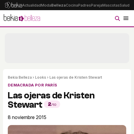
Actualidad
Moda
Belleza
Cocina
Padres
Pareja
Mascotas
Salud
Ps
Bekia Belleza
›
Looks
› Las ojeras de Kristen Stewart
DEMACRADA POR PARÍS
Las ojeras de Kristen
Stewart
2
/10
8 noviembre 2015