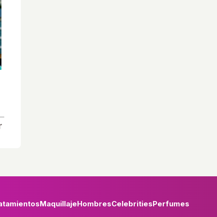
atamientos
Maquillaje
Hombres
Celebrities
Perfumes