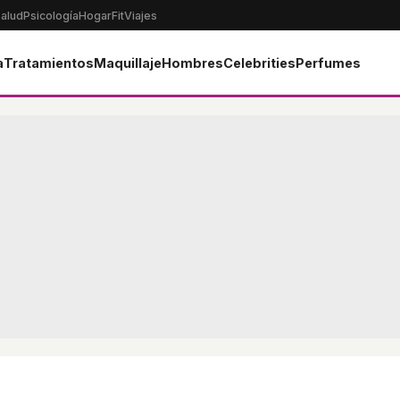
alud
Psicología
Hogar
Fit
Viajes
a
Tratamientos
Maquillaje
Hombres
Celebrities
Perfumes