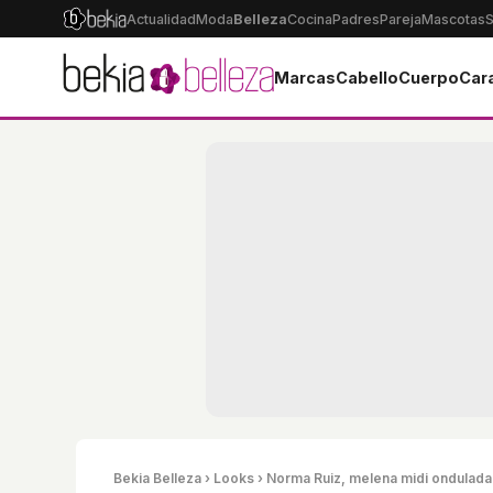
Actualidad
Moda
Belleza
Cocina
Padres
Pareja
Mascotas
S
Marcas
Cabello
Cuerpo
Car
Bekia Belleza
›
Looks
› Norma Ruiz, melena midi ondulada