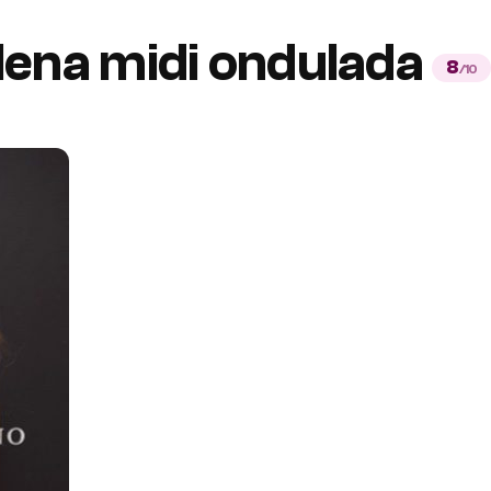
lena midi ondulada
8
/10