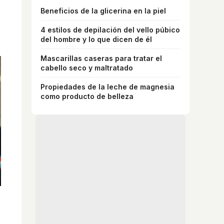
Beneficios de la glicerina en la piel
4 estilos de depilación del vello púbico
del hombre y lo que dicen de él
Mascarillas caseras para tratar el
cabello seco y maltratado
Propiedades de la leche de magnesia
como producto de belleza
¿Conocías estos 5 consejos?
Consejos infalibles para eliminar la cal del
baño fácil y rápido