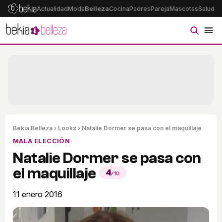
Actualidad
Moda
Belleza
Cocina
Padres
Pareja
Mascotas
Salud
Ps
Bekia Belleza
›
Looks
› Natalie Dormer se pasa con el maquillaje
MALA ELECCIÓN
Natalie Dormer se pasa con
el maquillaje
4
/10
11 enero 2016