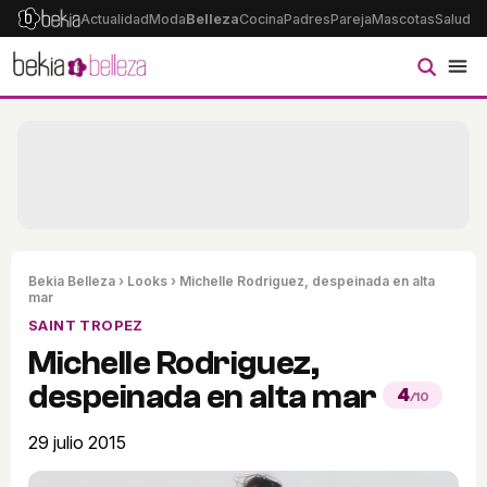
Actualidad
Moda
Belleza
Cocina
Padres
Pareja
Mascotas
Salud
Ps
Bekia Belleza
›
Looks
› Michelle Rodriguez, despeinada en alta
mar
SAINT TROPEZ
Michelle Rodriguez,
despeinada en alta mar
4
/10
29 julio 2015