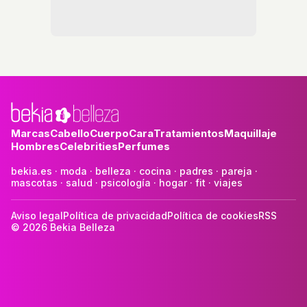
Marcas
Cabello
Cuerpo
Cara
Tratamientos
Maquillaje
Hombres
Celebrities
Perfumes
bekia.es
·
moda
·
belleza
·
cocina
·
padres
·
pareja
·
mascotas
·
salud
·
psicología
·
hogar
·
fit
·
viajes
Aviso legal
Política de privacidad
Política de cookies
RSS
© 2026 Bekia Belleza