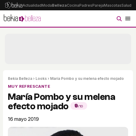
Actualidad
Moda
Belleza
Cocina
Padres
Pareja
Mascotas
Salud
Ps
Bekia Belleza
›
Looks
› María Pombo y su melena efecto mojado
MUY REFRESCANTE
María Pombo y su melena
efecto mojado
9
/10
16 mayo 2019