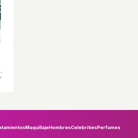
atamientos
Maquillaje
Hombres
Celebrities
Perfumes