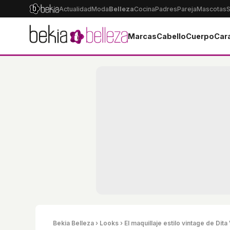
Actualidad
Moda
Belleza
Cocina
Padres
Pareja
Mascotas
S
Marcas
Cabello
Cuerpo
Car
Bekia Belleza
›
Looks
› El maquillaje estilo vintage de Dit