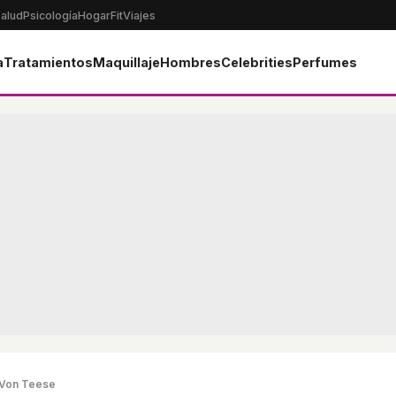
alud
Psicología
Hogar
Fit
Viajes
a
Tratamientos
Maquillaje
Hombres
Celebrities
Perfumes
a Von Teese