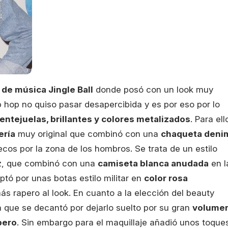
 de música Jingle Ball
donde posó con un look muy
ip hop no quiso pasar desapercibida y es por eso por lo
ntejuelas, brillantes y colores metalizados
. Para ell
ería
muy original que combinó con una
chaqueta deni
ecos por la zona de los hombros. Se trata de un estilo
ez, que combinó con una
camiseta blanca anudada
en l
ptó por unas botas estilo militar en
color rosa
s rapero al look. En cuanto a la elección del beauty
a que se decantó por dejarlo suelto por su gran
volume
pero
. Sin embargo para el maquillaje añadió unos toque