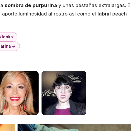
na
sombra de purpurina
y unas pestañas extralargas. E
e aportó luminosidad al rostro así como el
labial
peach
s looks
larina →