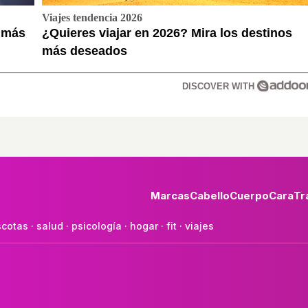
Viajes tendencia 2026
a más
¿Quieres viajar en 2026? Mira los destinos
más deseados
DISCOVER WITH
Marcas
Cabello
Cuerpo
Cara
Tr
cotas
·
salud
·
psicología
·
hogar
·
fit
·
viajes