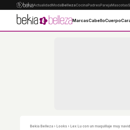
Actualidad
Moda
Belleza
Cocina
Padres
Pareja
Mascotas
S
Marcas
Cabello
Cuerpo
Car
Bekia Belleza
›
Looks
› Lex Lu con un maquillaje muy navi