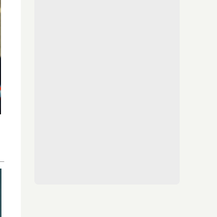
¿Sabías que existen?
Estas criaturas existen y parecen sacadas de
otro planeta