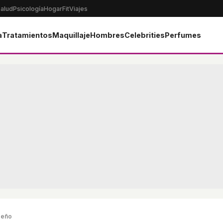
alud
Psicología
Hogar
Fit
Viajes
a
Tratamientos
Maquillaje
Hombres
Celebrities
Perfumes
deño