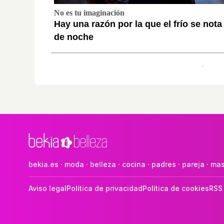
No es tu imaginación
Hay una razón por la que el frío se not
de noche
bekia.es
·
moda
·
belleza
·
cocina
·
padres
·
pareja
·
mas
Aviso legal
Política de privacidad
Política de cookies
RSS