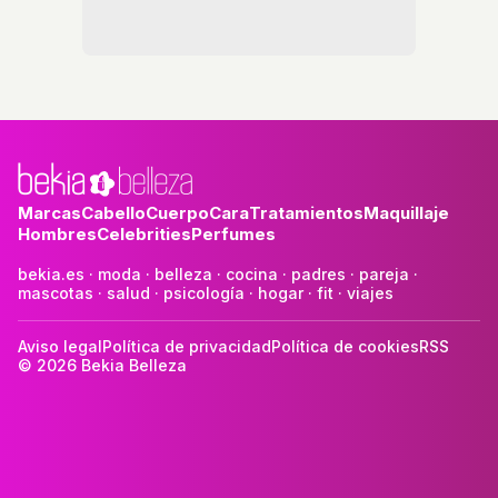
Marcas
Cabello
Cuerpo
Cara
Tratamientos
Maquillaje
Hombres
Celebrities
Perfumes
bekia.es
·
moda
·
belleza
·
cocina
·
padres
·
pareja
·
mascotas
·
salud
·
psicología
·
hogar
·
fit
·
viajes
Aviso legal
Política de privacidad
Política de cookies
RSS
© 2026 Bekia Belleza