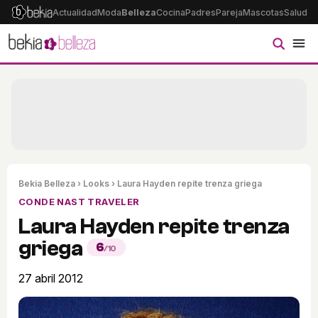
Actualidad
Moda
Belleza
Cocina
Padres
Pareja
Mascotas
Salud
Ps
Bekia Belleza
›
Looks
› Laura Hayden repite trenza griega
CONDE NAST TRAVELER
Laura Hayden repite trenza
griega
6
/10
27 abril 2012