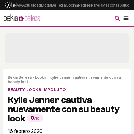
Actualidad
Moda
Belleza
Cocina
Padres
Pareja
Mascotas
Salud
Ps
Bekia Belleza
›
Looks
› Kylie Jenner cautiva nuevamente con su
beauty look
BEAUTY LOOKS IMPOLUTO
Kylie Jenner cautiva
nuevamente con su beauty
look
9
/10
16 febrero 2020