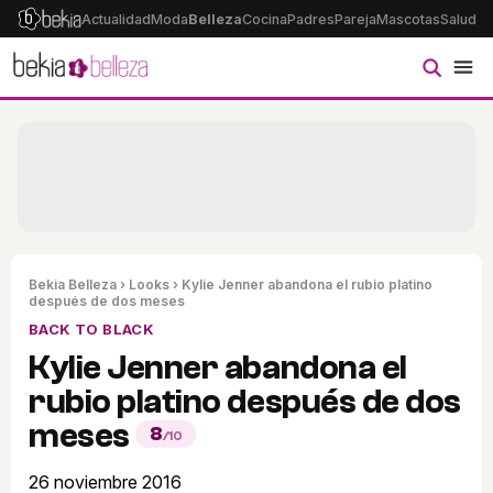
Actualidad
Moda
Belleza
Cocina
Padres
Pareja
Mascotas
Salud
Ps
Bekia Belleza
›
Looks
› Kylie Jenner abandona el rubio platino
después de dos meses
BACK TO BLACK
Kylie Jenner abandona el
rubio platino después de dos
meses
8
/10
26 noviembre 2016