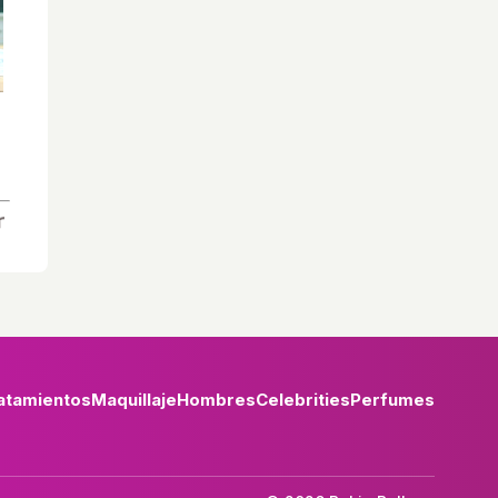
atamientos
Maquillaje
Hombres
Celebrities
Perfumes