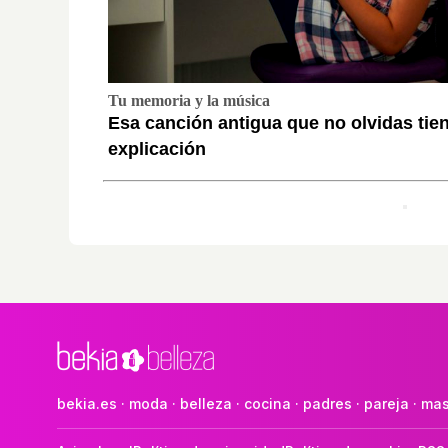
Tu memoria y la música
Esa canción antigua que no olvidas tie
explicación
bekia.es
·
moda
·
belleza
·
cocina
·
padres
·
pareja
·
mas