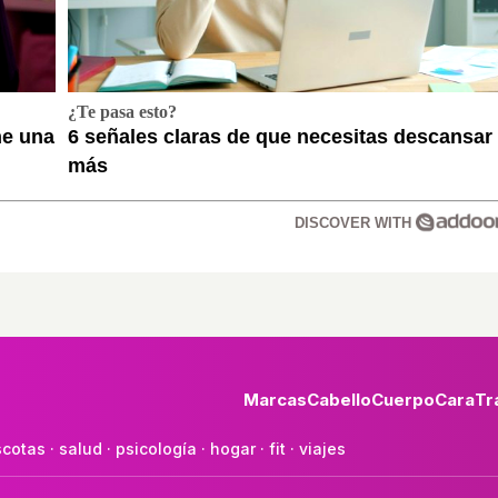
¿Te pasa esto?
ne una
6 señales claras de que necesitas descansar
más
DISCOVER WITH
Marcas
Cabello
Cuerpo
Cara
Tr
cotas
·
salud
·
psicología
·
hogar
·
fit
·
viajes