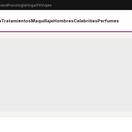
alud
Psicología
Hogar
Fit
Viajes
a
Tratamientos
Maquillaje
Hombres
Celebrities
Perfumes