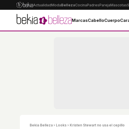
Actualidad
Moda
Belleza
Cocina
Padres
Pareja
Mascotas
S
Marcas
Cabello
Cuerpo
Car
Bekia Belleza
›
Looks
› Kristen Stewart no usa el cepillo