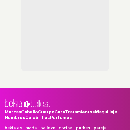
Marcas
Cabello
Cuerpo
Cara
Tratamientos
Maquillaje
Hombres
Celebrities
Perfumes
bekia.es
·
moda
·
belleza
·
cocina
·
padres
·
pareja
·