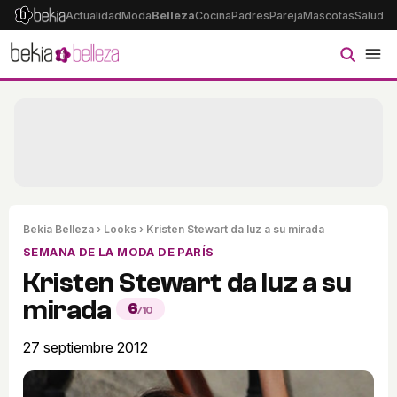
Actualidad
Moda
Belleza
Cocina
Padres
Pareja
Mascotas
Salud
Ps
Bekia Belleza
›
Looks
› Kristen Stewart da luz a su mirada
SEMANA DE LA MODA DE PARÍS
Kristen Stewart da luz a su
mirada
6
/10
27 septiembre 2012