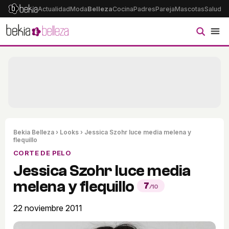
Actualidad
Moda
Belleza
Cocina
Padres
Pareja
Mascotas
Salud
Ps
Bekia Belleza
›
Looks
› Jessica Szohr luce media melena y
flequillo
CORTE DE PELO
Jessica Szohr luce media
melena y flequillo
7
/10
22 noviembre 2011