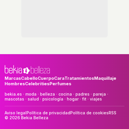
Marcas
Cabello
Cuerpo
Cara
Tratamientos
Maquillaje
Hombres
Celebrities
Perfumes
bekia.es
·
moda
·
belleza
·
cocina
·
padres
·
pareja
·
mascotas
·
salud
·
psicología
·
hogar
·
fit
·
viajes
Aviso legal
Política de privacidad
Política de cookies
RSS
© 2026 Bekia Belleza