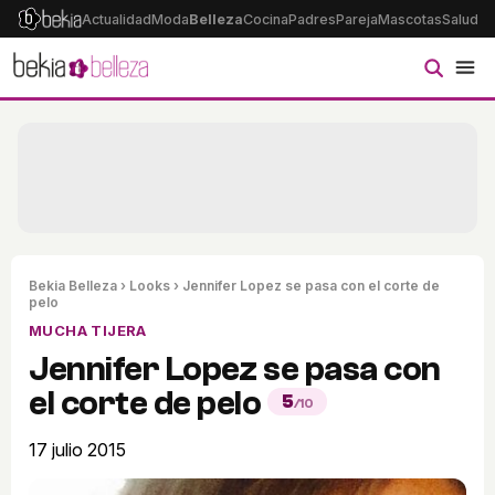
Actualidad
Moda
Belleza
Cocina
Padres
Pareja
Mascotas
Salud
Ps
Bekia Belleza
›
Looks
› Jennifer Lopez se pasa con el corte de
pelo
MUCHA TIJERA
Jennifer Lopez se pasa con
el corte de pelo
5
/10
17 julio 2015