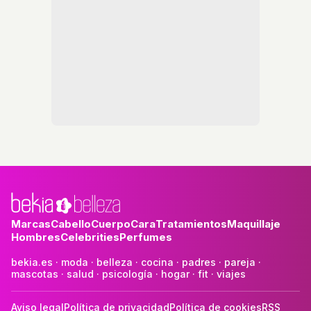
Marcas
Cabello
Cuerpo
Cara
Tratamientos
Maquillaje
Hombres
Celebrities
Perfumes
bekia.es
·
moda
·
belleza
·
cocina
·
padres
·
pareja
·
mascotas
·
salud
·
psicología
·
hogar
·
fit
·
viajes
Aviso legal
Política de privacidad
Política de cookies
RSS