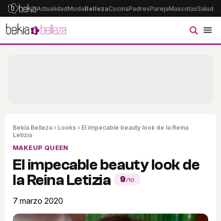
Actualidad
Moda
Belleza
Cocina
Padres
Pareja
Mascotas
Salud
Ps
Bekia Belleza
›
Looks
› El impecable beauty look de la Reina
Letizia
MAKEUP QUEEN
El impecable beauty look de
la Reina Letizia
9
/10
7 marzo 2020