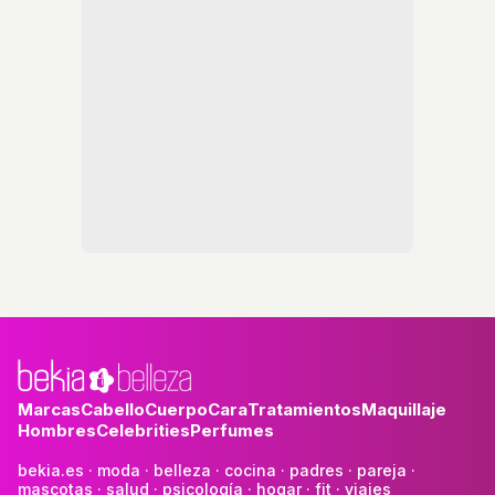
Marcas
Cabello
Cuerpo
Cara
Tratamientos
Maquillaje
Hombres
Celebrities
Perfumes
bekia.es
·
moda
·
belleza
·
cocina
·
padres
·
pareja
·
mascotas
·
salud
·
psicología
·
hogar
·
fit
·
viajes