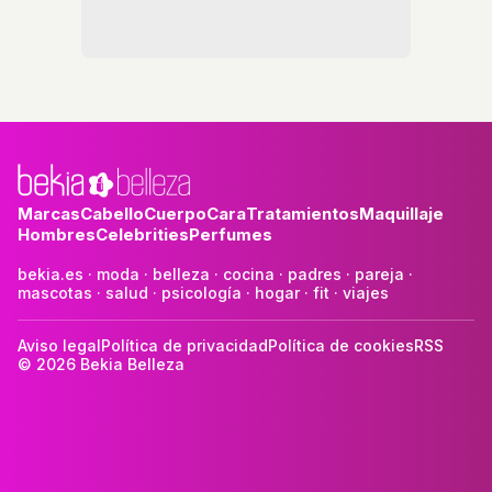
Marcas
Cabello
Cuerpo
Cara
Tratamientos
Maquillaje
Hombres
Celebrities
Perfumes
bekia.es
·
moda
·
belleza
·
cocina
·
padres
·
pareja
·
mascotas
·
salud
·
psicología
·
hogar
·
fit
·
viajes
Aviso legal
Política de privacidad
Política de cookies
RSS
© 2026 Bekia Belleza