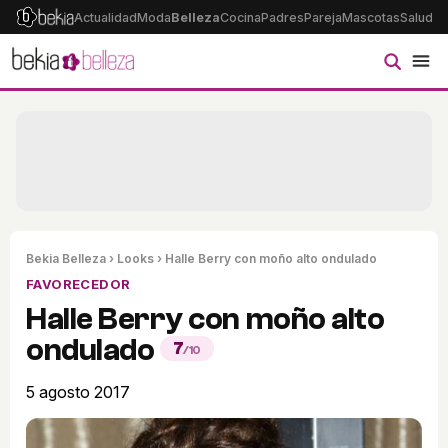
Actualidad
Moda
Belleza
Cocina
Padres
Pareja
Mascotas
Salud
Ps
Bekia Belleza
›
Looks
› Halle Berry con moño alto ondulado
FAVORECEDOR
Halle Berry con moño alto
ondulado
7
/10
5 agosto 2017