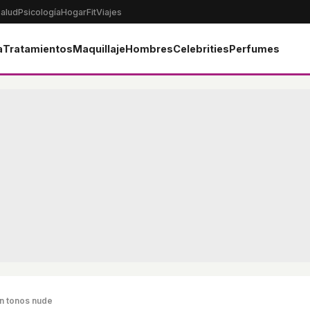
alud
Psicología
Hogar
Fit
Viajes
a
Tratamientos
Maquillaje
Hombres
Celebrities
Perfumes
on tonos nude