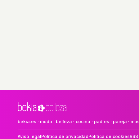
bekia.es
·
moda
·
belleza
·
cocina
·
padres
·
pareja
·
mas
Aviso legal
Política de privacidad
Política de cookies
RSS