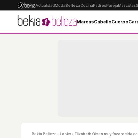
Actualidad
Moda
Belleza
Cocina
Padres
Pareja
Mascotas
S
Marcas
Cabello
Cuerpo
Car
Bekia Belleza
›
Looks
› Elizabeth Olsen muy favorecida c