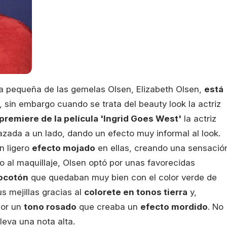
a pequeña de las gemelas Olsen, Elizabeth Olsen,
está
, sin embargo cuando se trata del beauty look la actriz
premiere de la película 'Ingrid Goes West'
la actriz
zada a un lado, dando un efecto muy informal al look.
un ligero
efecto mojado
en ellas, creando una sensació
o al maquillaje, Olsen optó por unas favorecidas
ocotón
que quedaban muy bien con el color verde de
s mejillas gracias al
colorete en tonos tierra
y,
por un
tono rosado
que creaba un
efecto mordido
. No
leva una nota alta.