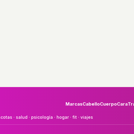
Marcas
Cabello
Cuerpo
Cara
Tr
cotas
·
salud
·
psicología
·
hogar
·
fit
·
viajes