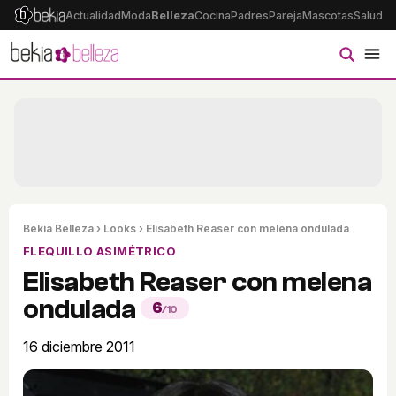
Actualidad
Moda
Belleza
Cocina
Padres
Pareja
Mascotas
Salud
Ps
Bekia Belleza
›
Looks
› Elisabeth Reaser con melena ondulada
FLEQUILLO ASIMÉTRICO
Elisabeth Reaser con melena
ondulada
6
/10
16 diciembre 2011