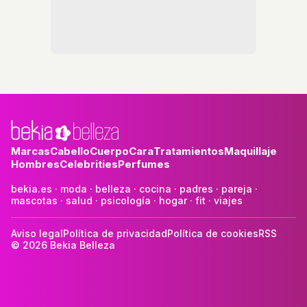
Marcas
Cabello
Cuerpo
Cara
Tratamientos
Maquillaje
Hombres
Celebrities
Perfumes
bekia.es
·
moda
·
belleza
·
cocina
·
padres
·
pareja
·
mascotas
·
salud
·
psicología
·
hogar
·
fit
·
viajes
Aviso legal
Política de privacidad
Política de cookies
RSS
© 2026 Bekia Belleza