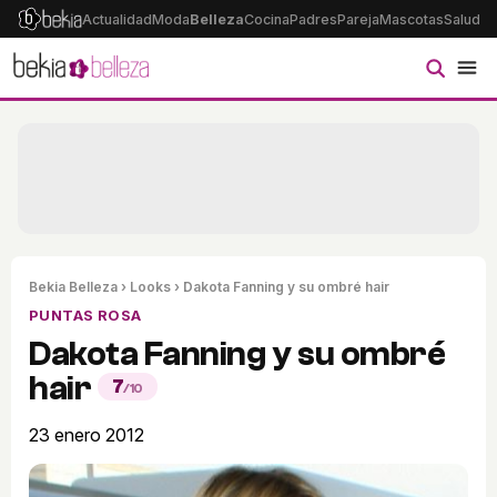
Actualidad
Moda
Belleza
Cocina
Padres
Pareja
Mascotas
Salud
Ps
Bekia Belleza
›
Looks
› Dakota Fanning y su ombré hair
PUNTAS ROSA
Dakota Fanning y su ombré
hair
7
/10
23 enero 2012