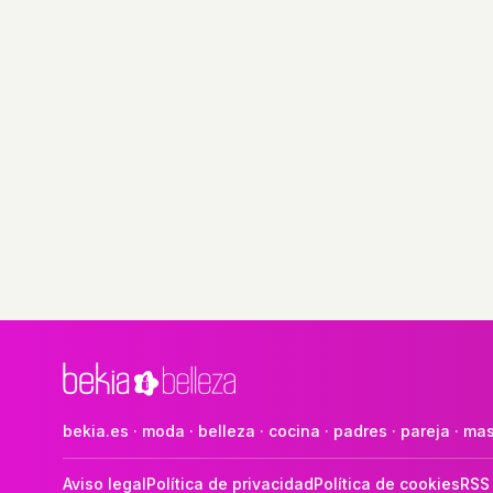
bekia.es
·
moda
·
belleza
·
cocina
·
padres
·
pareja
·
mas
Aviso legal
Política de privacidad
Política de cookies
RSS