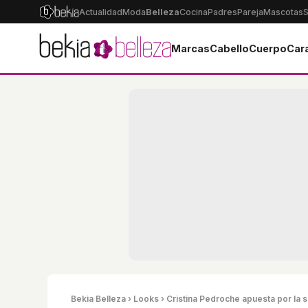
Actualidad
Moda
Belleza
Cocina
Padres
Pareja
Mascotas
S
Marcas
Cabello
Cuerpo
Car
Bekia Belleza
›
Looks
› Cristina Pedroche apuesta por la s