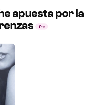
he apuesta por la
 trenzas
7
/10