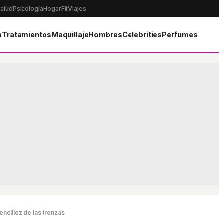
alud
Psicología
Hogar
Fit
Viajes
a
Tratamientos
Maquillaje
Hombres
Celebrities
Perfumes
encillez de las trenzas