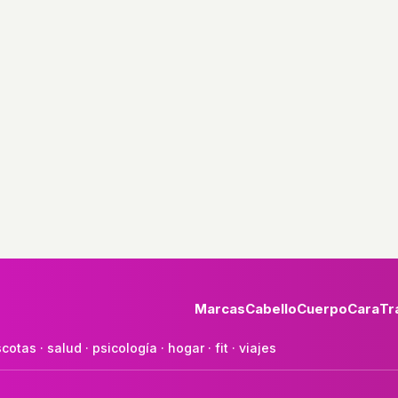
Marcas
Cabello
Cuerpo
Cara
Tr
cotas
·
salud
·
psicología
·
hogar
·
fit
·
viajes